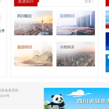
走进四川
多》
更多》
公开
工信部备案系统
9359号