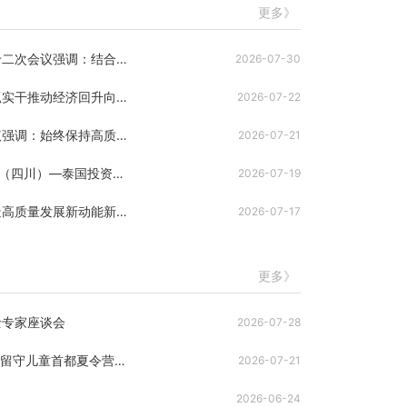
更多》
王晓晖主持召开省委全面深化改革委员会第十二次会议强调：结合实际找准改革切入点和突破口，提升改革整体效能服务全省发展大局
2026-07-30
施小琳主持召开省政府第八次全体会议：真抓实干推动经济回升向好、量质齐升，确保完成全年目标任务，推动“十五五”开好局起好步
2026-07-22
王晓晖主持召开省委财经委员会第十三次会议强调：始终保持高质量发展战略定力，奋力推动经济实现质的有效提升和量的合理增长
2026-07-21
王晓晖施小琳会见泰国总理阿努廷 2026中国（四川）—泰国投资与经济论坛暨泰王国驻成都总领事馆投资处揭牌仪式举行
2026-07-19
造
施小琳主持召开省政府第八次全体会议：真抓实干推
动经济回升向好、量质齐升，确保完成全年目标任
王晓晖在遂宁市南充市调研时强调：加快塑造高质量发展新动能新优势，全力推动经济平稳运行向新向优发展
2026-07-17
务，推动“十五五”开好局起好步
更多》
士专家座谈会
2026-07-28
“天府有爱·工友‘童’行”2026年川籍农民工家庭留守儿童首都夏令营圆满落幕
2026-07-21
2026-06-24