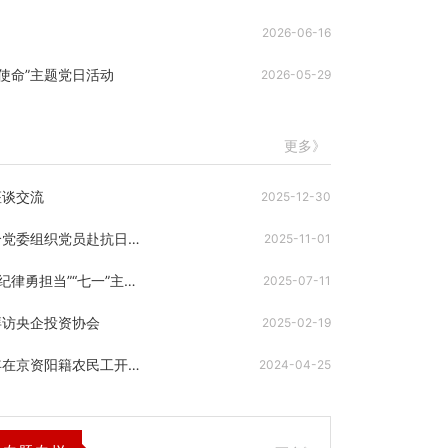
2026-06-16
省委省政府决策咨询委员会在京召开北京院士专家座
使命”主题党日活动
2026-05-29
谈会
更多》
座谈交流
2025-12-30
成都驻京办党支部联合成都在京流动党员综合党委组织党员赴抗日战争纪念馆开展主题党日活动
2025-11-01
成都市政府驻京办组织开展“循足迹强党性·守纪律勇担当”“七一”主题党日活动
2025-07-11
拜访央企投资协会
2025-02-19
观摩交流促提升 乡村振兴添活力 ——2024年在京资阳籍农民工开展抓党建促乡村振兴主题活动
2024-04-25
成都市驻京办赴中国医药集团有限公司开展座谈交流