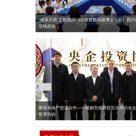
士
“情系天府 才聚四川” 2026首都高校博士（后）四川
活动启动
担
聚焦央地产投谋合作——成都市政府驻京办拜访央
投资协会