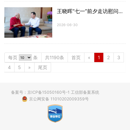
王晓晖“七一”前夕走访慰问老党员 向全省广大共产党员致以节日祝福
2026-06-30
每页
条
共1190条
首页
«
1
2
3
4
5
»
尾页
备案号：京ICP备15050160号-1 工信部备案系统
京公网安备 11010202009359号