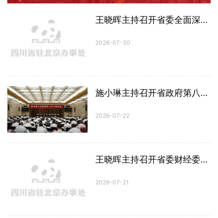
王晓晖主持召开省委全面深化改革委员会第十二次会议强调：结合实际找准改革切入点和突破口，提升改革整体效能服务全省发展大局
2026-07-30
施小琳主持召开省政府第八次全体会议：真抓实干推动经济回升向好、量质齐升，确保完成全年目标任务，推动“十五五”开好局起好步
2026-07-22
王晓晖主持召开省委财经委员会第十三次会议强调：始终保持高质量发展战略定力，奋力推动经济实现质的有效提升和量的合理增长
2026-07-21