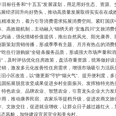
年目标任务和“十五五”发展谋划，用足用好生态、资源、
拓展经济回升向好势头，推动高质量发展取得实实在在成
点精准发力，着力引导消费需求拓展消费空间。紧盯国庆
、高效能机制，主动融入“锦绣天府·安逸四川”文旅消
化内涵，强化情绪价值提供，推出自然风光、阳光康养、
创新策划营销传播，形成季季有主题、月月有热点的消费
升“吃住行游购娱”全链条服务品质，形成强大市场声量和消
一策”，及时评估优化住房政策，盘活存量资源，统筹做好
促销，激发多元化改善性住房需求，增强市场吸引力活跃
旧小区改造，以“微更新”守护“烟火气”、提升便利度，
巩固拓展脱贫攻坚成果促进乡村全面振兴。发挥独特光热
、特色农业、品牌农业、智慧农业，引育龙头企业大力发
作用，推动康养民宿、农家乐等提档升级，促进农商文旅
作、文旅交往，促进就业增收，让群众日子越过越红火，
形态风貌，加快建设宜居宜业和美乡村。